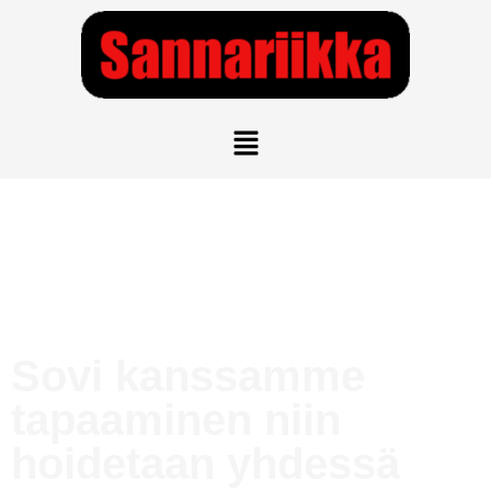
Sovi kanssamme
tapaaminen niin
hoidetaan yhdessä